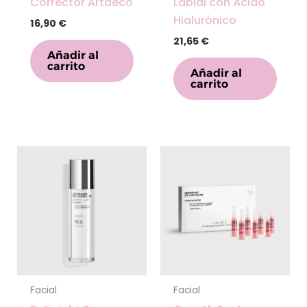
Corrector Artdeco
Labial con Ácido
Hialurónico
16,90
€
21,65
€
Añadir al
carrito
Añadir al
carrito
Facial
Facial