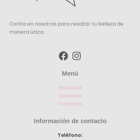
Confía en nosotros para resaltar tu belleza de
manera única.
F
I
a
n
c
s
Menú
e
t
Nosotros
b
a
Servicios
o
g
Contacto
o
r
k
a
Información de contacto
m
Teléfono: