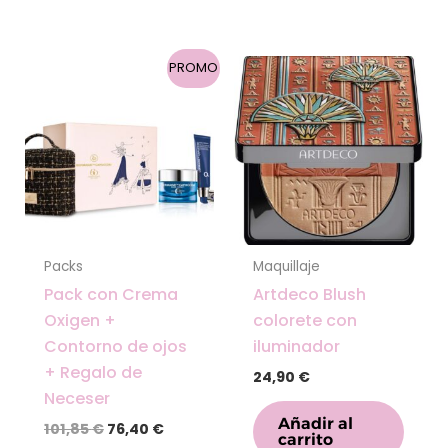
El
El
PROMO
precio
precio
original
actual
era:
es:
101,85 €.
76,40 €.
Packs
Maquillaje
Pack con Crema
Artdeco Blush
Oxigen +
colorete con
Contorno de ojos
iluminador
+ Regalo de
24,90
€
Neceser
Añadir al
101,85
€
76,40
€
carrito