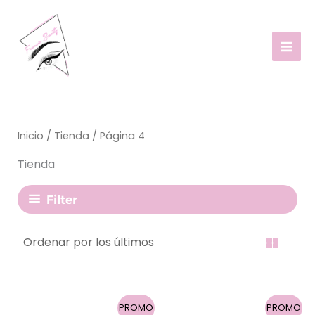
Ir
al
contenido
Inicio
/
Tienda
/ Página 4
Tienda
Filter
El
El
El
El
PROMO
PROMO