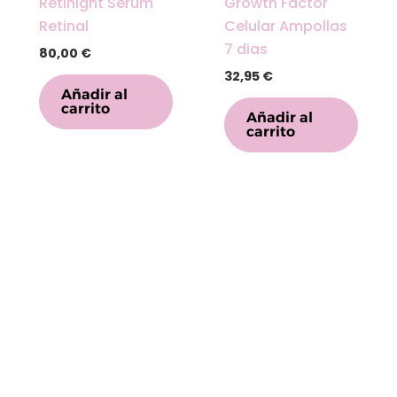
Retinight Serum
Growth Factor
Retinal
Celular Ampollas
7 dias
80,00
€
32,95
€
Añadir al
carrito
Añadir al
carrito