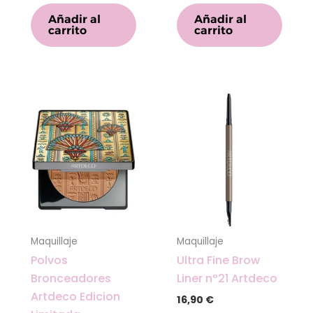
Añadir al
Añadir al
carrito
carrito
Maquillaje
Maquillaje
Polvos
Ultra Fine Brow
Bronceadores
Liner nº21 Artdeco
Artdeco Edicion
16,90
€