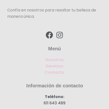
Confía en nosotros para resaltar tu belleza de
manera única.
F
I
a
n
c
s
Menú
e
t
Nosotros
b
a
Servicios
o
g
Contacto
o
r
k
a
Información de contacto
m
Teléfono:
611 643 489