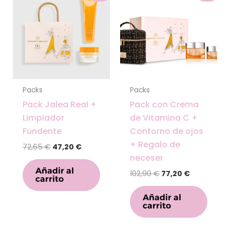
original
actual
original
actual
era:
es:
era:
es:
72,65 €.
47,20 €.
102,90 €.
77,20 €.
Packs
Packs
Pack Jalea Real +
Pack con Crema
Limpiador
de Vitamina C +
Fundente
Contorno de ojos
+ Regalo de
72,65
€
47,20
€
neceser
Añadir al
102,90
€
77,20
€
carrito
Añadir al
carrito