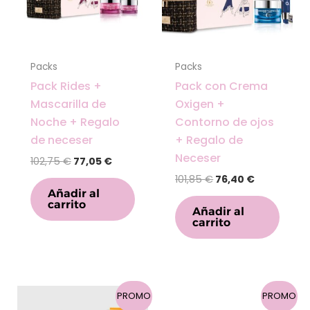
Packs
Packs
Pack Rides +
Pack con Crema
Mascarilla de
Oxigen +
Noche + Regalo
Contorno de ojos
de neceser
+ Regalo de
Neceser
102,75
€
77,05
€
101,85
€
76,40
€
Añadir al
carrito
Añadir al
carrito
El
El
El
El
PROMO
PROMO
precio
precio
precio
precio