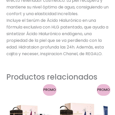
efecto rellenador cosmético. La piel recupera y
mantiene su nivel óptimo de agua, consiguiendo un
confort y una elasticidad increíbles.
Incluye el Serúm de Ácido Hialurónico en una
fórmula exclusiva con HLG patentado, que ayuda a
sintetizar Ácido Hialurónico endógeno, una
propiedad de la piel que se va perdiendo con la
edad. Hidrataion profunda las 24h. Además, esta
cajita y neceser, inspiracion Chanel, de REGALO.
Productos relacionados
El
El
El
El
PROMO
PROMO
precio
precio
precio
precio
original
actual
original
actual
era:
es:
era:
es:
102,75 €.
77,05 €.
101,85 €.
76,40 €.