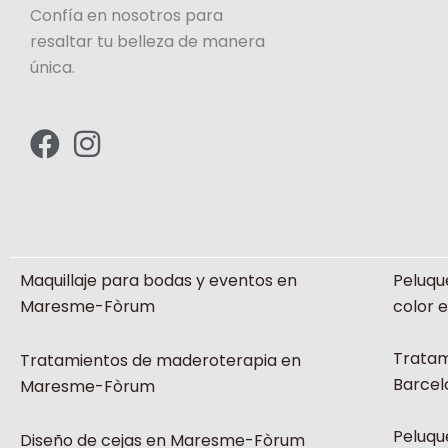
Confía en nosotros para
resaltar tu belleza de manera
única.
F
I
a
n
c
s
e
t
b
a
Maquillaje para bodas y eventos en
Peluqu
o
g
Maresme-Fòrum
color 
o
r
k
a
Tratam
Tratamientos de maderoterapia en
m
Barcel
Maresme-Fòrum
Peluqu
Diseño de cejas en Maresme-Fòrum