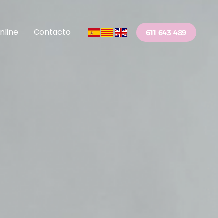
nline
Contacto
611 643 489