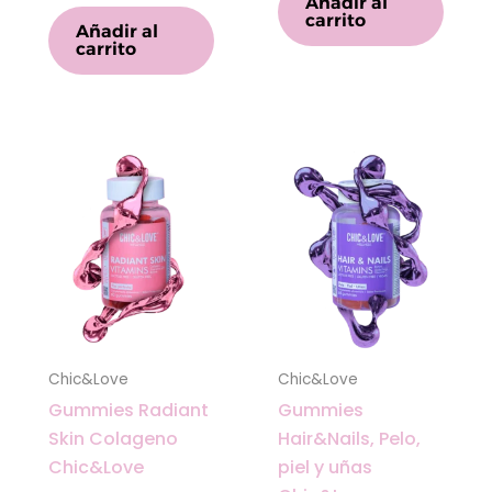
Añadir al
carrito
Añadir al
carrito
Chic&Love
Chic&Love
Gummies Radiant
Gummies
Skin Colageno
Hair&Nails, Pelo,
Chic&Love
piel y uñas