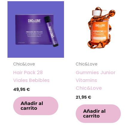
Chic&Love
Chic&Love
Hair Pack 28
Gummies Junior
Viales Bebibles
Vitamins
Chic&Love
49,95
€
21,95
€
Añadir al
carrito
Añadir al
carrito