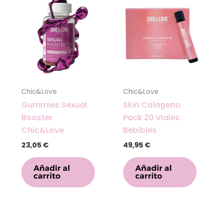
Chic&Love
Chic&Love
Gummies Sexual
Skin Colageno
Booster
Pack 20 Viales
Chic&Love
Bebibles
23,05
€
49,95
€
Añadir al
Añadir al
carrito
carrito