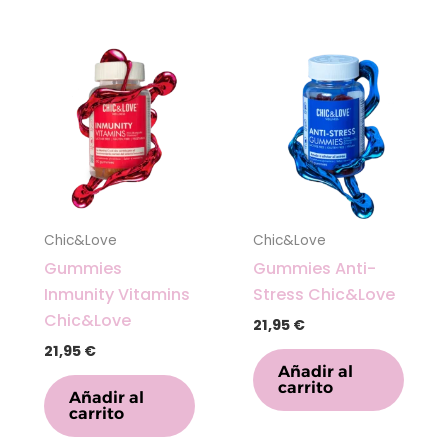
Chic&Love
Chic&Love
Gummies
Gummies Anti-
Inmunity Vitamins
Stress Chic&Love
Chic&Love
21,95
€
21,95
€
Añadir al
carrito
Añadir al
carrito