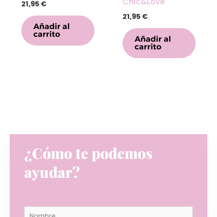
Chic&Love
21,95
€
21,95
€
Añadir al
carrito
Añadir al
carrito
¿Cómo te podemos
ayudar?