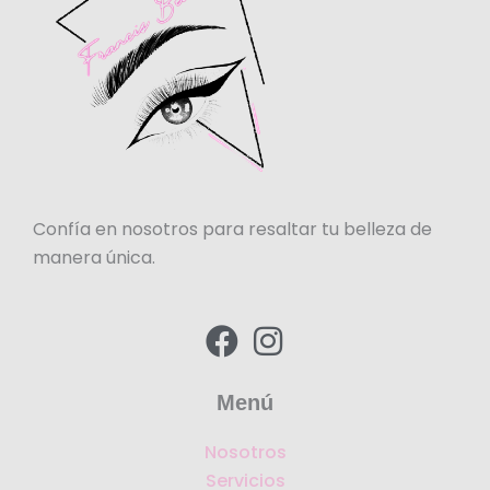
Confía en nosotros para resaltar tu belleza de
manera única.
F
I
a
n
c
s
Menú
e
t
Nosotros
b
a
Servicios