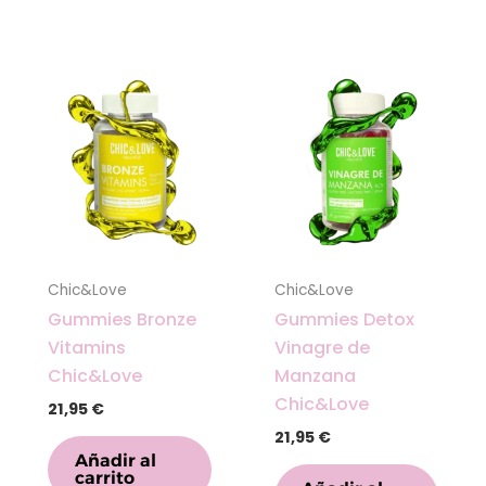
Chic&Love
Chic&Love
Gummies Bronze
Gummies Detox
Vitamins
Vinagre de
Chic&Love
Manzana
Chic&Love
21,95
€
21,95
€
Añadir al
carrito