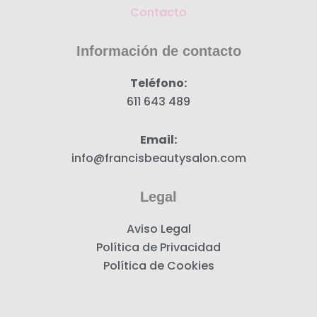
o
g
Contacto
o
r
k
a
Información de contacto
m
Teléfono:
611 643 489
Email:
info@francisbeautysalon.com
Legal
Aviso Legal
Política de Privacidad
Política de Cookies