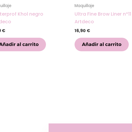
illaje
Maquillaje
erprof Khol negro
Ultra Fine Brow Liner nº11
tdeco
Artdeco
9
€
16,90
€
Añadir al carrito
Añadir al carrito