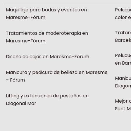
b
a
Maquillaje para bodas y eventos en
Peluqu
o
g
Maresme-Fòrum
color 
o
r
k
a
Tratam
Tratamientos de maderoterapia en
m
Barcel
Maresme-Fòrum
Peluqu
Diseño de cejas en Maresme-Fòrum
en Bar
Manicura y pedicura de belleza en Maresme
Manicu
– Fòrum
Diagon
Lifting y extensiones de pestañas en
Mejor 
Diagonal Mar
Sant M