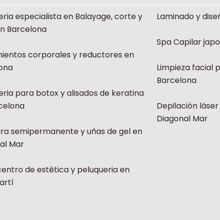
eria especialista en Balayage, corte y
Laminado y dise
en Barcelona
Spa Capilar jap
ientos corporales y reductores en
ona
Limpieza facial 
Barcelona
eria para botox y alisados de keratina
celona
Depilación láser
Diagonal Mar
ra semipermanente y uñas de gel en
al Mar
centro de estética y peluqueria en
artí