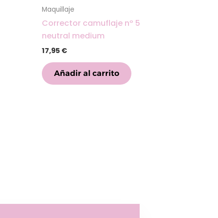
Maquillaje
Corrector camuflaje nº 5
neutral medium
17,95
€
Añadir al carrito