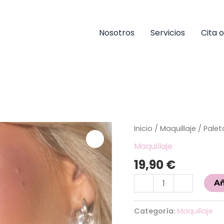
Nosotros
Servicios
Cita o
Paleta
Inicio
/
Maquillaje
/ Palet
Rosa
Maquillaje
de
19,90
€
Sombras
+
-
+
Añ
Colorete
Artdeco
Categoría:
Maquillaje
cantidad