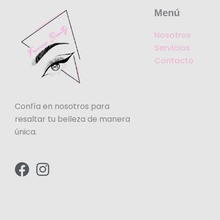
Menú
Nosotros
Servicios
Contacto
Confía en nosotros para
resaltar tu belleza de manera
única.
F
I
a
n
c
s
e
t