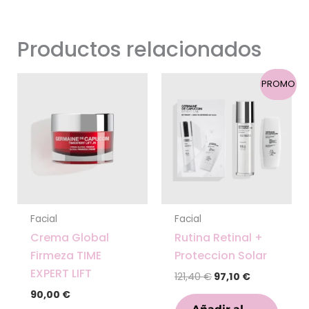
Productos relacionados
El
El
PROMO
precio
precio
original
actual
era:
es:
121,40 €.
97,10 €.
Facial
Facial
Crema Global
Rutina Retinal +
Firmeza TIME
Proteccion Solar
EXPERT LIFT
121,40
€
97,10
€
90,00
€