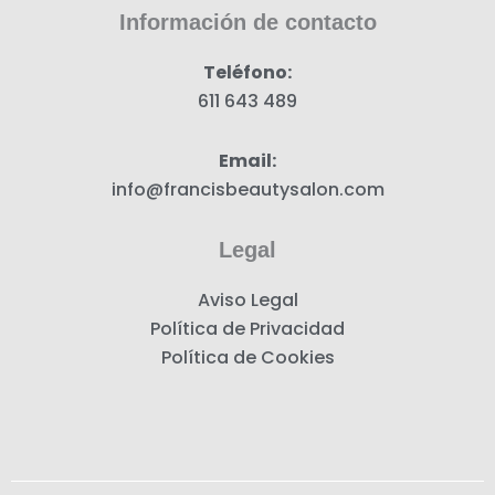
k
a
Información de contacto
m
Teléfono:
611 643 489
Email:
info@francisbeautysalon.com
Legal
Aviso Legal
Política de Privacidad
Política de Cookies