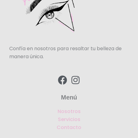
Confía en nosotros para resaltar tu belleza de
manera única.
F
I
a
n
c
s
Menú
e
t
Nosotros
b
a
Servicios
o
g
Contacto
o
r