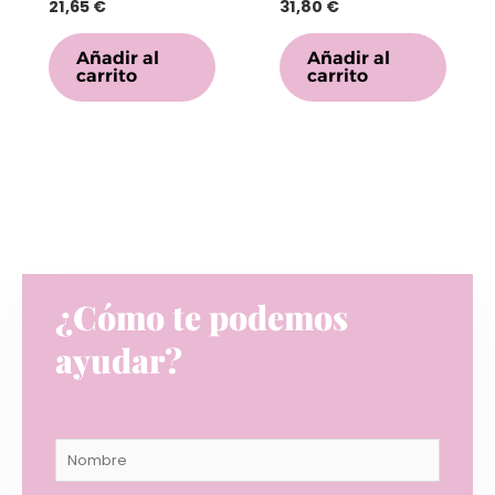
21,65
€
31,80
€
Añadir al
Añadir al
carrito
carrito
¿Cómo te podemos
ayudar?