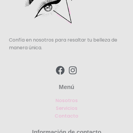
Confía en nosotros para resaltar tu belleza de
manera única.
F
I
a
n
c
s
Menú
e
t
Nosotros
b
a
Servicios
o
g
Contacto
o
r
k
a
Información de contacto