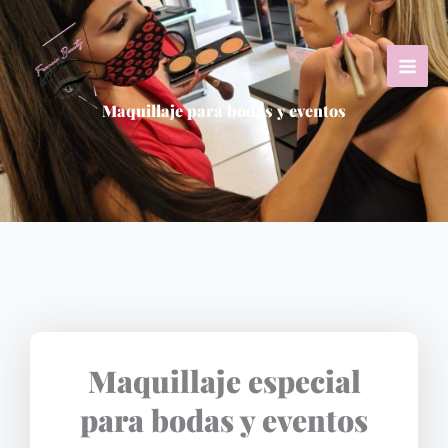
Ir
al
contenido
Maquillaje para bodas y eventos
Maquillaje especial
para bodas y eventos