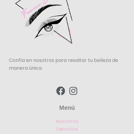
Confía en nosotros para resaltar tu belleza de
manera única.
F
I
a
n
c
s
Menú
e
t
Nosotros
b
a
Servicios