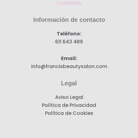
o
g
Contacto
o
r
k
a
Información de contacto
m
Teléfono:
611 643 489
Email:
info@francisbeautysalon.com
Legal
Aviso Legal
Política de Privacidad
Política de Cookies